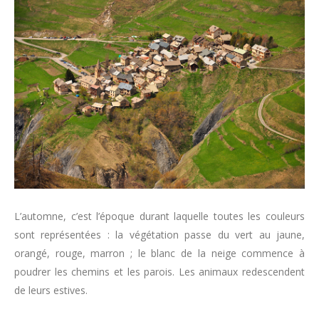
Mot de passe oublié?
Présentation du Dahut
Le gîte
Histoire
Localisation
Disponibilités et tarifs
Contacts
L’automne, c’est l’époque durant laquelle toutes les couleurs
sont représentées : la végétation passe du vert au jaune,
orangé, rouge, marron ; le blanc de la neige commence à
poudrer les chemins et les parois. Les animaux redescendent
de leurs estives.