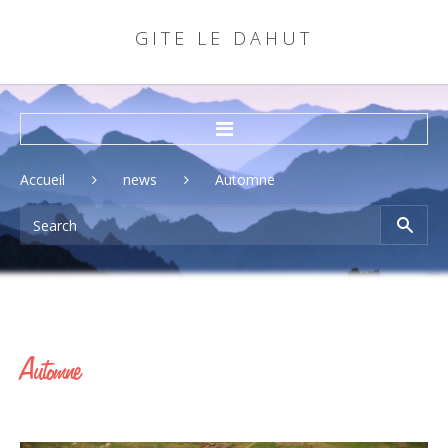
G
I
T
E
L
E
D
A
H
U
T
Accueil
Accueil
news
Automne
Rechercher
Se souvenir de moi
Automne
connexion
Nom d'utilisateur oublié?