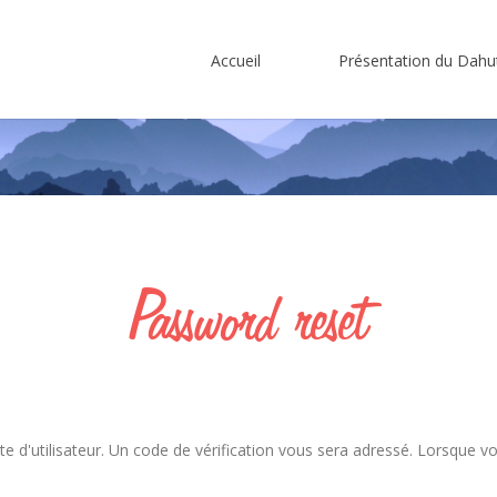
Accueil
Présentation du Dahu
Se souvenir de
Le gîte
moi
Histoire
n
Localisation
Password
reset
Mot de passe oublié?
pte d'utilisateur. Un code de vérification vous sera adressé. Lorsque 