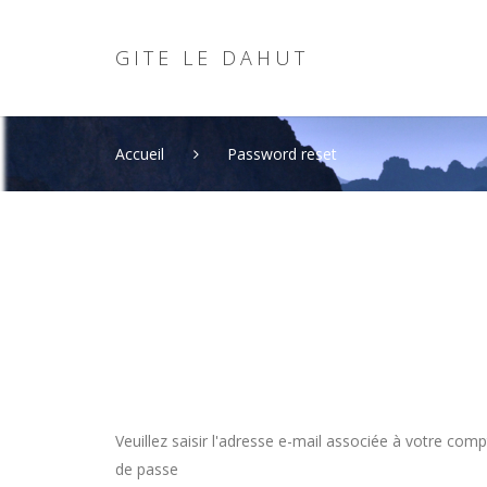
G
I
T
E
L
E
D
A
H
U
T
Accueil
Password reset
connexio
Nom d'utilisateur oublié?
Veuillez saisir l'adresse e-mail associée à votre com
de passe