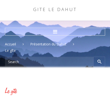
G
I
T
E
L
E
D
A
H
U
T
Accueil
Accueil
Présentation du Dahut
Le gîte
Rechercher
Se souvenir de moi
Le
gîte
connexion
Nom d'utilisateur oublié?