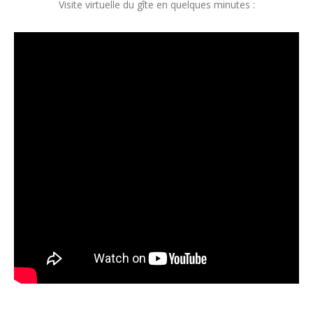
Visite virtuelle du gîte en quelques minutes :
Mot de passe oublié?
Présentation du Dahut
Le gîte
Histoire
Localisation
Disponibilités et tarifs
Contacts